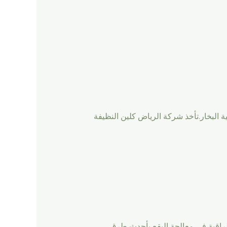
 البخار.تأخذ شركة الرياض كلين النظيفة
راقية في معالجة البقع بأحدث طرق