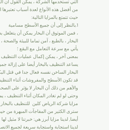
التي تستخدمها الشركة ، يمكن القول أن الت
من أفضل هذه الأنواع لعدة أسباب تعتبرها ا
حيث تتمتع بالمزايا التالية:
1.بالنظر إلى أن جميع الأسطح مسامية
، فمن الموثوق أن البخار يمكن أن يتغلغل 
البخار ، بالطبع ، آمن تماما للبيئة والصحة ،
يأتي مع سرعة التعامل مع البقع ؛
بمعنى آخر ، يمكن إكمال عمليات التنظيف ا
يساعد التنظيف بالبخار أيضا على إزالة جميع
البخار الساخن نفسه فعال جدا في قتل البكتي
قد تكون الأسطح والمفروشات أثناء التنظي
والأهم من ذلك أن البخار لا يؤثر على الصح
وحتى لو لم تغادر المكان أثناء التنظيف ، ي
مزايا شركة الرياض كلين للتنظيف بالبخار
سترى الكثير من المفاجآت المبهرة من حيث
أيضا, لدينا مزايا أبرز هي: خبرتنا لا مثيل لها ويعود إلى أكثر من 20 سنوات من العمل الشاق والمهنية ف
لدينا استجابة واستجابة سريعة لجميع الاتص