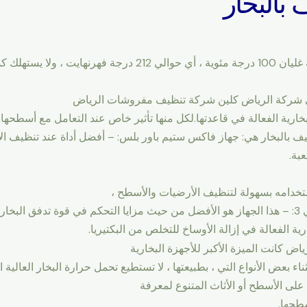
بالبخار
يعتمد هذا النوع على وصول الماء إلى درجة غليان 100 درجة مئوية ،
وي شركة الرياض كلين شركة تنظيف مفروشات الرياض
خارية الفعالة في قاعدتها.لكل منها تأثير خاص عند التعامل مع أسطحها و
يف بالبخار هي: جهاز فاكس ستيم باور بلس: – أفضل أداة عند تنظيف ال
عبة.
ستخدامه بسهولة لتنظيف الأرضيات والأسطح ،
وأكبر ميزة هي تنظيفها. آلة كارشر إس سي 3: – هذا الجهاز هو الأفضل من حيث مزايا التحكم في قو
ة الفعالة في إزالة الأوساخ للتخلص من البكتيريا.
اض كانت الميزة الأكبر للأجهزة البخارية
ء بعض الأنواع التي ، بطبيعتها ، لا تستطيع تحمل حرارة البخار العالية 
على الأسطح أو الأثاث المتنوع لمعرفة
سطحها.