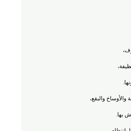
وف،
ظيفة،
ها.
 والأوساخ والبقع،
ش بها.
 بانتظام.