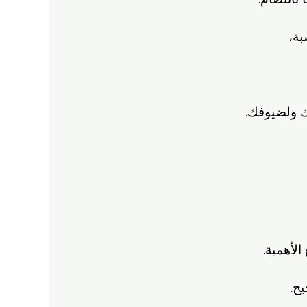
بة،
 ولضيوفك.
لأهمية.
ح.