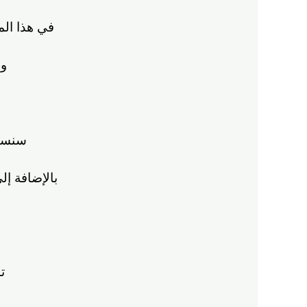
في هذا ال
ون
سنستع
بالإضافة إ
ت