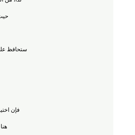
حيث 
ستحافظ على
فإن اختي
هنا