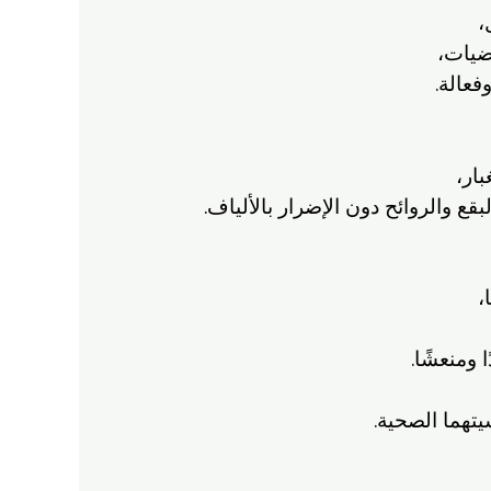
،
رضيات،
فعالة.
بار،
ع والروائح دون الإضرار بالألياف.
،
ومنعشًا.
يتهما الصحية.