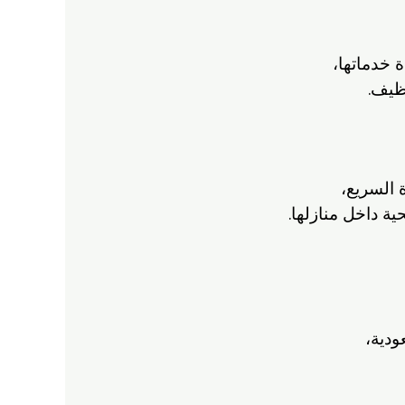
خدماتها،
نظيف.
 السريع،
ة داخل منازلها.
ودية،