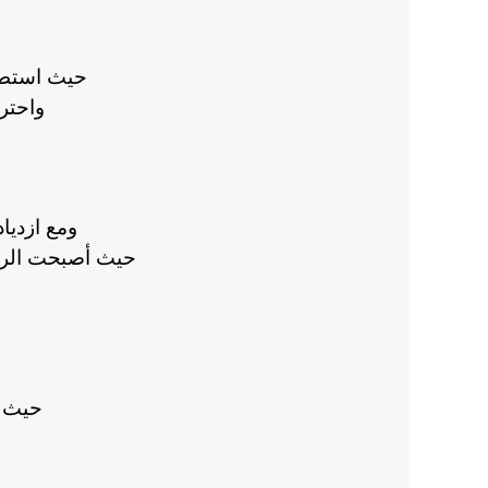
حيث استطا
واحترا
ومع ازديا
حيث أصبحت الرياض
حيث تُ